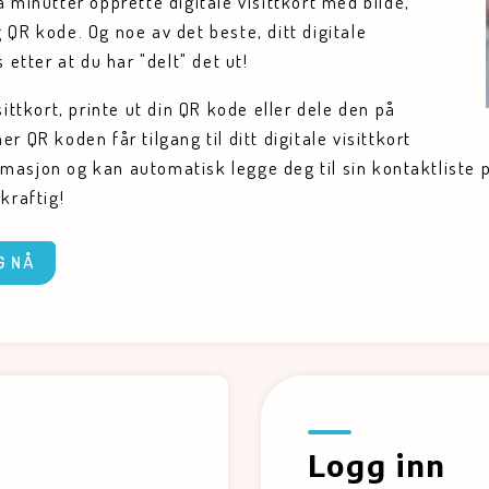
 minutter opprette digitale visittkort med bilde,
 QR kode. Og noe av det beste, ditt digitale
 etter at du har "delt" det ut!
sittkort, printe ut din QR kode eller dele den på
r QR koden får tilgang til ditt digitale visittkort
asjon og kan automatisk legge deg til sin kontaktliste 
kraftig!
G NÅ
Logg inn