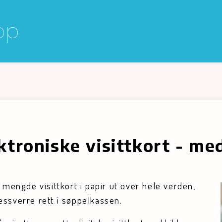
pp
pp
ektroniske visittkort - m
mengde visittkort i papir ut over hele verden,
dessverre rett i søppelkassen.