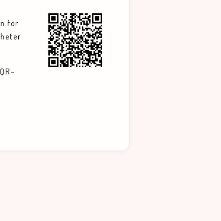
n for
gheter
 QR-