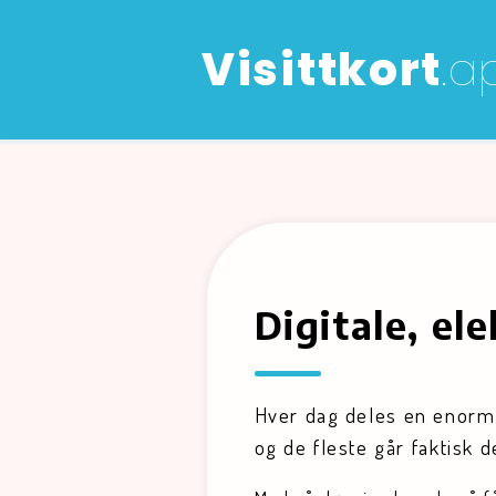
Visittkort
Visittkort
.a
.a
Digitale, el
Hver dag deles en enorm 
og de fleste går faktisk 