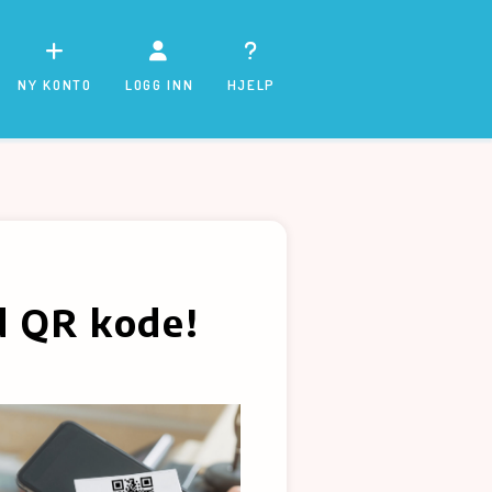
NY KONTO
LOGG INN
HJELP
ed QR kode!