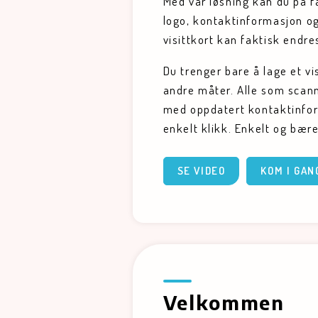
Med vår løsning kan du på få
logo, kontaktinformasjon og
visittkort kan faktisk endres
Du trenger bare å lage et vi
andre måter. Alle som scanne
med oppdatert kontaktinform
enkelt klikk. Enkelt og bære
SE VIDEO
KOM I GAN
Velkommen