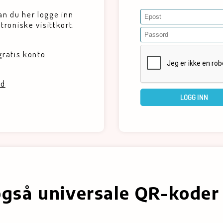
n du her logge inn
troniske visittkort.
gratis konto
rd
LOGG INN
også universale QR-koder